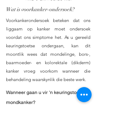
Wat is voorkanker-ondersoek?
Voorkankerondersoek beteken dat ons
liggaam op kanker moet ondersoek
voordat ons simptome het. As u gereeld
keuringstoetse ondergaan, kan dit
moontlik wees dat mondelinge, bors-,
baarmoeder- en kolorektale (dikderm)
kanker vroeg voorkom wanneer die
behandeling waarskynlik die beste werk.
Wanneer gaan u vir 'n keuringstoets vir
mondkanker?
</s> </s> </s> </s> </s> </s> </s>
</s> </s> </s> </s> </s>
Ondersoek u mond gereeld. As u enige