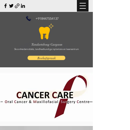
+918447554137
Tandartsboog Gurgaon
Skoonheidsmiddels, tandheelkundige inplantate en lasersentrum
Boekafspraak