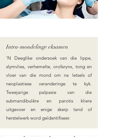
Intra-mondelinge eksamen
'N Deeglike ondersoek van die lippe,
slymvlies, verhemelte, orofarynx, tong en
vloer van die mond om na letsels of
neoplastiese veranderinge te kyk.
Tweejarige palpasie van die
submandibulêre en parotis kliere
uitgevoer en enige skerp tand of
herstelwerk word geïdentifiseer.