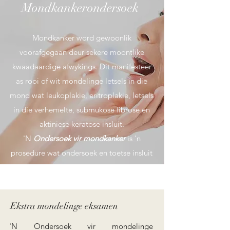
Mondkankerondersoek
Mondkanker word gewoonlik
voorafgegaan deur sekere moontlike
kwaadaardige afwykings. Dit manifesteer
as rooi of wit mondelinge letsels in die
mond wat leukoplakie, eritroplakie, letsels
in die verhemelte, submukose fibrose en
aktiniese keratose insluit.
'N
Ondersoek vir mondkanker
is 'n
prosedure wat ondersoek en toetse insluit
Ekstra mondelinge eksamen
'N Ondersoek vir mondelinge