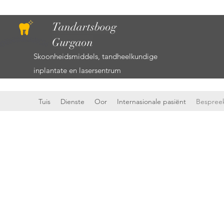
Tandartsboog
Gurgaon
Skoonheidsmiddels, tandheelkundige
inplantate en lasersentrum
Tuis
Dienste
Oor
Internasionale pasiënt
Bespreek