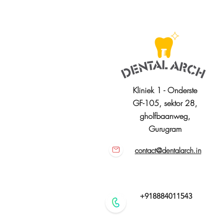
Kliniek 1 - Onderste
GF-105, sektor 28,
gholfbaanweg,
Gurugram
contact@dentalarch.in
+918884011543