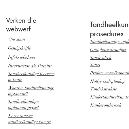
Verken die
Tandheelkun
webwerf
prosedures
Ons span
Tandheelkundige inpl
Getuigskrifte
Onsigbare draadjies
Infeksiebeheer
Tande bleek
Tuties
Internasionale Pateint
Pynlose wortelkanaal
Tandheelkundige Toerisme
in Indië
Hollywood-glimlag
Waarom tandheelkundige
Tandekstraksie
inplantate?
Kindertandheelkunde
Tandheelkundige
Kankerondersoek
inplantaat pryse?
Korporatiewe
tandheelkundige kampe