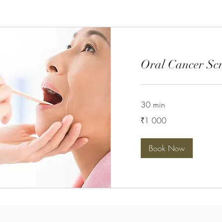
Oral Cancer Sc
30 min
1 000
₹1 000
Indiese
roepee
Book Now