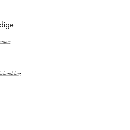
dige
antate
behandeling