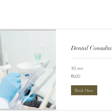
Dental Consulta
30 min
600
₹600
Indiese
roepee
Book Now