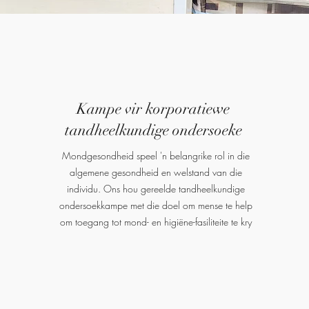
Kampe vir korporatiewe
tandheelkundige ondersoeke
Mondgesondheid speel 'n belangrike rol in die
algemene gesondheid en welstand van die
individu. Ons hou gereelde tandheelkundige
ondersoekkampe met die doel om mense te help
om toegang tot mond- en higiëne-fasiliteite te kry