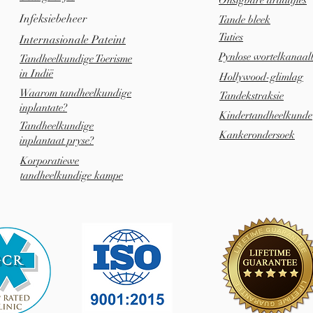
Onsigbare draadjies
Infeksiebeheer
Tande bleek
Tuties
Internasionale Pateint
Pynlose wortelkanaal
Tandheelkundige Toerisme
in Indië
Hollywood-glimlag
Waarom tandheelkundige
Tandekstraksie
inplantate?
Kindertandheelkunde
Tandheelkundige
Kankerondersoek
inplantaat pryse?
Korporatiewe
tandheelkundige kampe