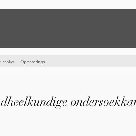
 aanlyn
Opdaterings
dheelkundige ondersoekk