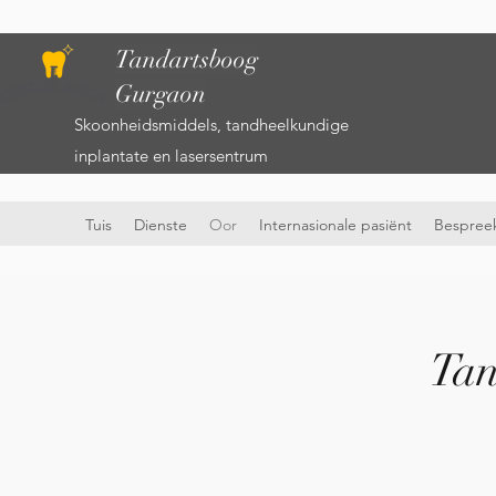
Tandartsboog
Gurgaon
Skoonheidsmiddels, tandheelkundige
inplantate en lasersentrum
Tuis
Dienste
Oor
Internasionale pasiënt
Bespreek
Tan