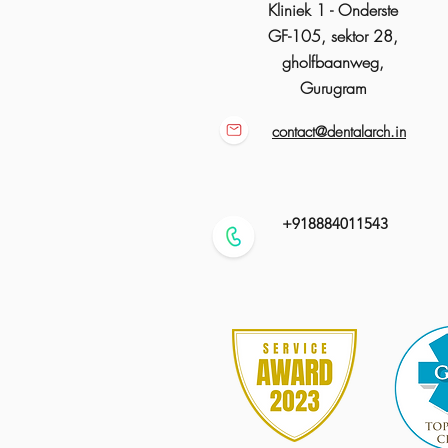
Kliniek 1 - Onderste
GF-105, sektor 28,
gholfbaanweg,
Gurugram
contact@dentalarch.in
+918884011543