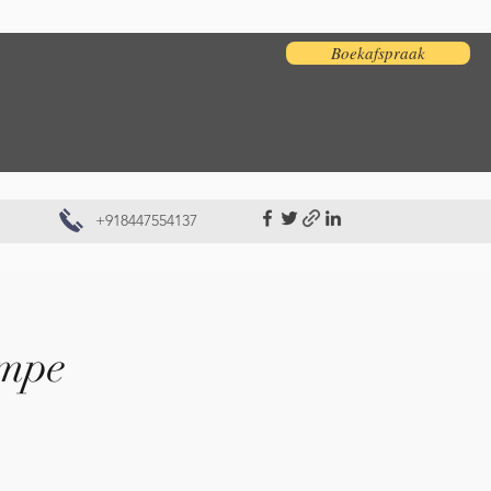
Boekafspraak
+918447554137
ampe