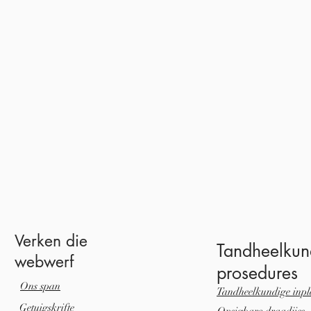
Verken die
Tandheelkun
webwerf
prosedures
Ons span
Tandheelkundige inpl
Getuigskrifte