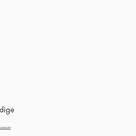
dige
antate