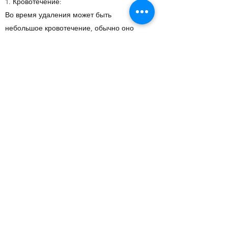
1. Кровотечение:
Во время удаления может быть
небольшое кровотечение, обычно оно
останавливается очень быстро и вряд ли
будет проблемой.
2. Ощущение подбородка, нижней губы
или языка:
Два нерва лежат довольно близко к
нижним зубам мудрости. Нервы могут
различаться по своей близости к зубам
мудрости и могут быть повреждены во
время удаления. В этом случае у вас
может возникнуть онемение нижней губы
или кожи подбородка.
Инфекционное заболевание
3. сухая розетка
Может возникнуть инфекция в лунке или