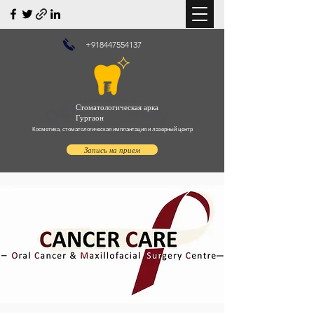
+918447554137
Стоматологическая арка
Гургаон
Косметика, стоматологическая имплантация и лазерный центр
Запись на прием