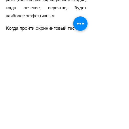
когда лечение, вероятно, будет
наиболее эффективным.
Когда пройти скрининговый тест на
рак полости рта?
Взаимодействие с другими людьми
Самостоятельно проверяйте свой рот
регулярно. Если вы чувствуете во рту
уплотнение, белое пятно или
незаживающую язву, обратитесь к
стоматологу для обследования.
Кому следует пройти предраковый
скрининговый тест?
Любой человек, который курит табак,
ест или имеет семейный анамнез рака,