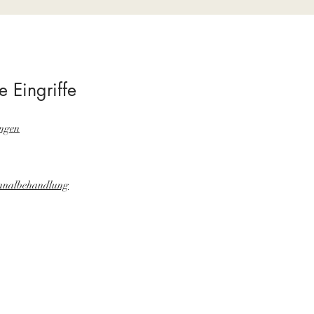
e Eingriffe
ngen
analbehandlung