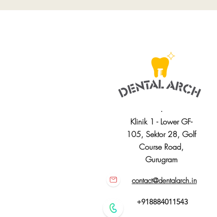
.
Klinik 1 - Lower GF-
105, Sektor 28, Golf
Course Road,
Gurugram
contact@dentalarch.in
+918884011543