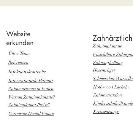
Website
Zahnärztlich
erkunden
Zahnimplantate
Unser Team
Unsichtbare Zahnspa
Referenzen
Zahnaufhellung
Hosenträger
Infektionskontrolle
Schmerzlose Wurzelk
Internationale Pateint
Hollywood Lächeln
Zahntourismus in Indien
Zahnextraktion
Warum Zahnimplantate?
Kinderzahnheilkunde
Zahnimplantat Preise?
Krebsvorsorge
Corporate Dental Camps