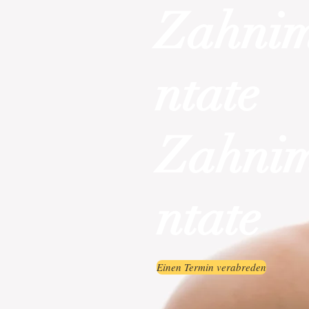
Zahni
ntate
Zahni
ntate
Einen Termin verabreden