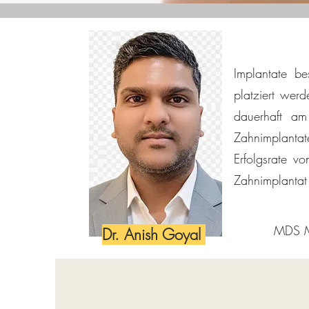
Implantate be
platziert wer
dauerhaft am
Zahnimplanta
Erfolgsrate v
Zahnimplantat 
MDS Ma
Dr. Anish Goyal