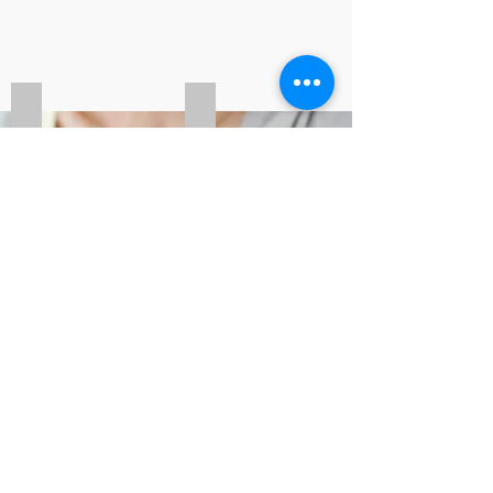
Indirect Sinus Lift Implant Case
Front Implants Bridge
Nobel Biocare Implant
Zimmer Implant
Osstem Implant
Dentium USA Implant
CSM Implant
歯科インプラントに関するよくある質問